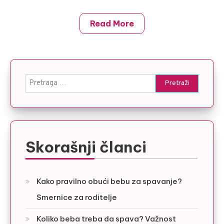
Read More
Pretraga
za:
Skorašnji članci
Kako pravilno obući bebu za spavanje?
Smernice za roditelje
Koliko beba treba da spava? Važnost