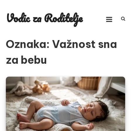
Skip
to
Vodic za Roditelje
content
Oznaka:
Važnost sna
za bebu