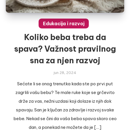
Edukacija i razvoj
Koliko beba treba da
spava? Važnost pravilnog
sna za njen razvoj
jun 28, 2024
Sećate li se onog trenutka kada ste po prvi put
zagrlili vašu bebu? Te male ruke koje se grčevito
drže za vas, nežni uzdasi koji dolaze iz njih dok
spavaju. San je ključan za zdravlje i razvoj svake
bebe. Nekad se čini da vaša beba spava skoro ceo
dan, a ponekad ne možete da je […]