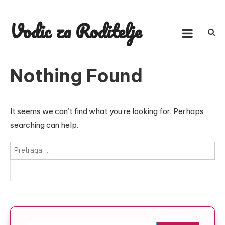
Skip
to
Vodic za Roditelje
content
Nothing Found
It seems we can’t find what you’re looking for. Perhaps
searching can help.
Pretraga
za: